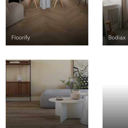
Floorify
Bodiax