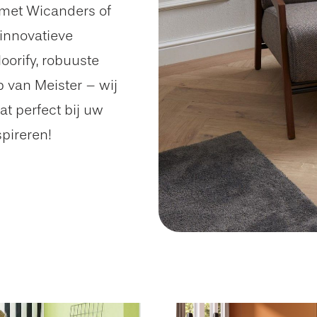
 met Wicanders of
 innovatieve
loorify, robuuste
p van Meister – wij
at perfect bij uw
spireren!