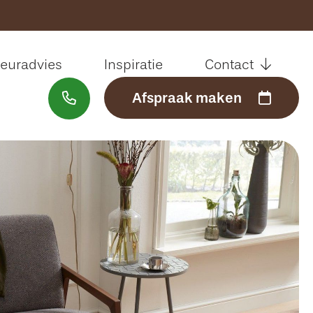
Sluiten
ieuradvies
Inspiratie
Contact
Afspraak maken
Welkom
Assortiment
Interieuradvies
Inspiratie
Contact