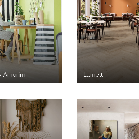
y Amorim
Lamett