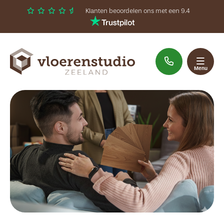
Klanten beoordelen ons met een 9.4
Sluiten
Welkom
Menu
Assortiment
Interieuradvies
Inspiratie
Contact