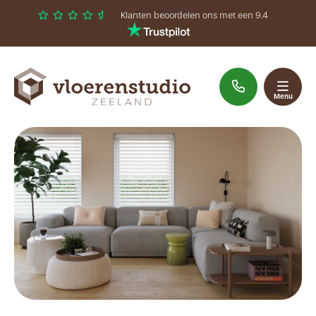
Klanten beoordelen ons met een 9.4
Sluiten
Welkom
Menu
Assortiment
Interieuradvies
Inspiratie
Contact