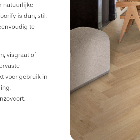
 natuurlijke
ify is dun, stil,
eenvoudig te
n, visgraat of
ervaste
kt voor gebruik in
ing,
nzovoort.