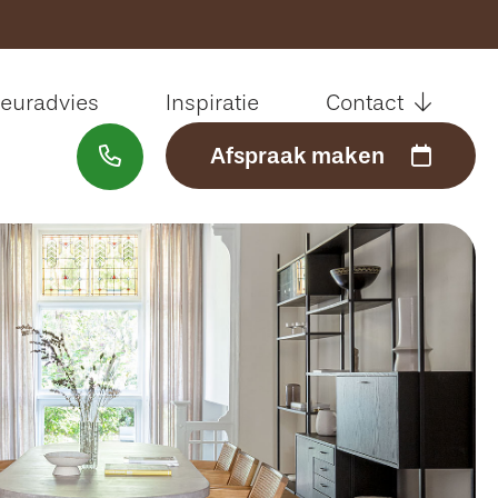
Sluiten
ieuradvies
Inspiratie
Contact
Afspraak maken
Welkom
Assortiment
Interieuradvies
Inspiratie
Contact