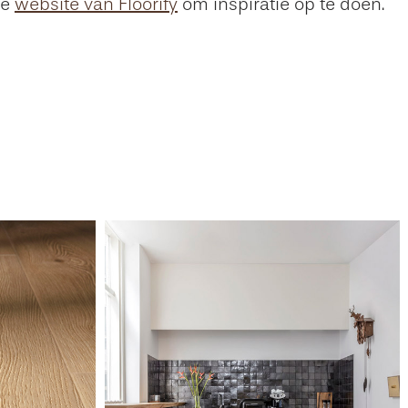
de
website van Floorify
om inspiratie op te doen.