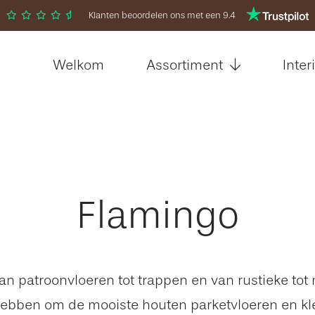
Klanten beoordelen ons met een 9.4
Welkom
Assortiment
Inter
Flamingo
van patroonvloeren tot trappen en van rustieke t
ben om de mooiste houten parketvloeren en kleur